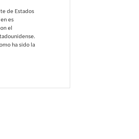
te de Estados 
ien es 
on el 
stadounidense. 
omo ha sido la 