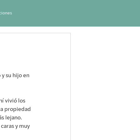
ciones
y su hijo en 
í vivió los 
na propiedad 
s lejano. 
 caras y muy 