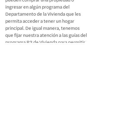
ingresar en algún programa del 
Departamento de la Vivienda que les 
permita acceder a tener un hogar 
principal. De igual manera, tenemos 
que fijar nuestra atención a las guías del 
programa R3 de Vivienda para permitir 
que personas con vales (vouchers) para 
comprar propiedades puedan adquirir 
estas propiedades que se encuentran 
en estado de abandono. Empatar el que 
los municipios tienen propiedades 
abandonadas a su nombre con la 
necesidad de poder satisfacer la 
demanda de personas con vales 
(vouchers) de R3 debería ser una 
estrategia que el gobierno municipal y 
central utilice para resolver dos 
problemas dentro de un mismo 