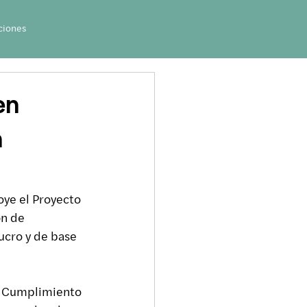
ciones
en
n
oye el Proyecto 
ón de 
ucro y de base 
e Cumplimiento 