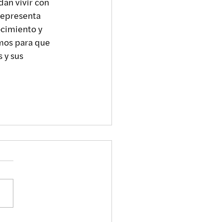
an vivir con 
representa 
cimiento y 
mos para que 
 y sus 