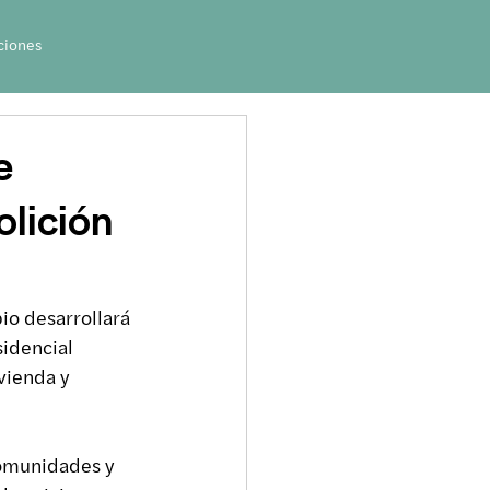
ciones
e
olición
io desarrollará 
idencial 
vienda y 
comunidades y 